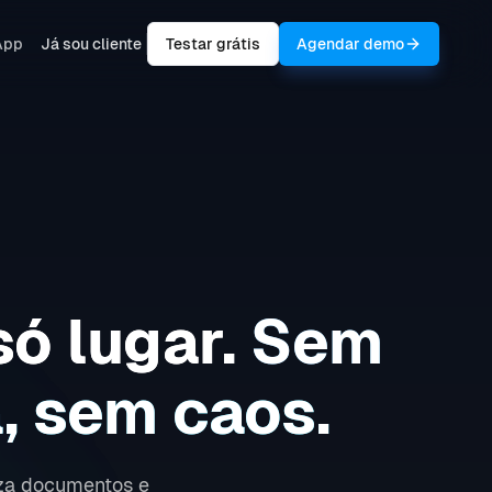
App
Já sou cliente
Testar grátis
Agendar demo
só lugar.
Sem
, sem caos.
iza documentos e