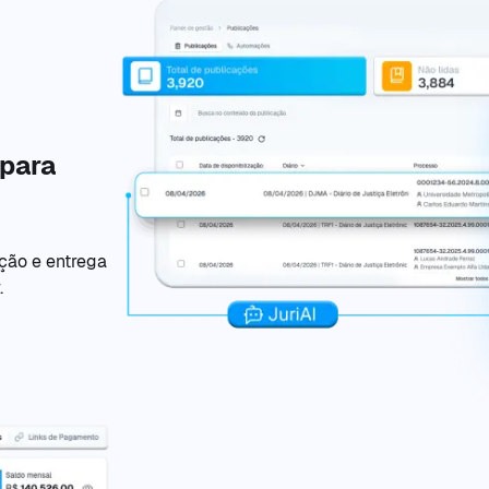
 para
ação e entrega
.