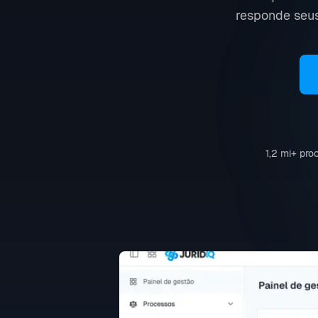
responde seus
1,2 mi
+
proc