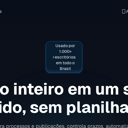
o
Usado por
1.000+
⚡
escritórios
em todo o
Brasil
o inteiro em um 
ido, sem planilha
ora processos e publicações, controla prazos, automat