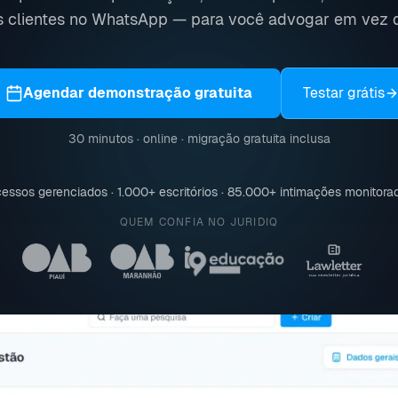
 clientes no WhatsApp — para você advogar em vez d
Agendar demonstração gratuita
Testar grátis
30 minutos · online · migração gratuita inclusa
essos gerenciados ·
1.000
+
escritórios ·
85.000
+
intimações monitora
QUEM CONFIA NO JURIDIQ