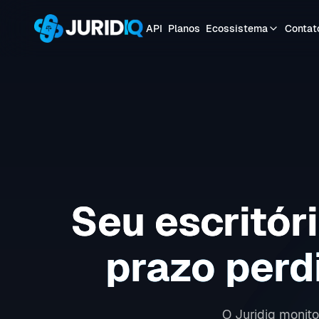
API
Planos
Ecossistema
Contat
Seu escritóri
prazo perd
O Juridiq monit