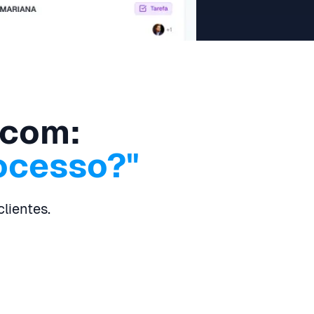
 com:
ocesso?"
lientes.