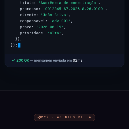
    titulo: 
'Audiência de conciliação'
,
    processo: 
'0012345-67.2026.8.26.0100'
,
    cliente: 
'João Silva'
,
    responsavel: 
'adv_001'
,
    prazo: 
'2026-06-15'
,
    prioridade: 
'alta'
,
  }),
});
200 OK
— mensagem enviada em
82ms
MCP · AGENTES DE IA