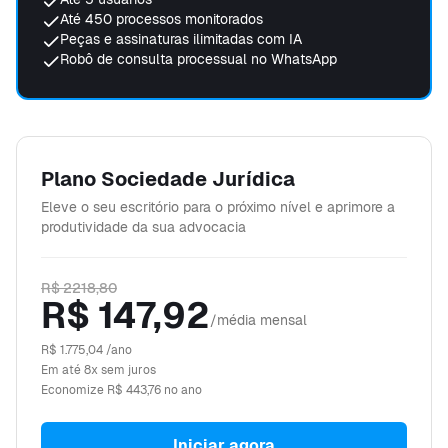
Até 450 processos monitorados
Peças e assinaturas ilimitadas com IA
Robô de consulta processual no WhatsApp
Plano Sociedade Jurídica
Eleve o seu escritório para o próximo nível e aprimore a
produtividade da sua advocacia
R$ 2218,80
R$ 147,92
/média mensal
R$ 1.775,04
/ano
Em até 8x sem juros
Economize
R$ 443,76
no ano
Iniciar agora