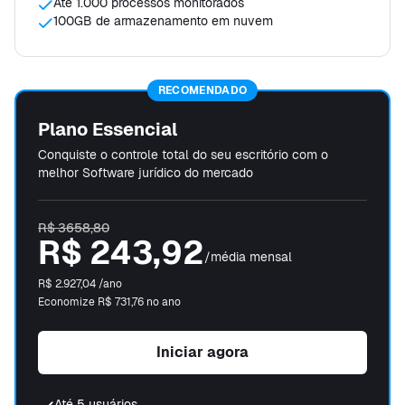
Até 1.000 processos monitorados
100GB de armazenamento em nuvem
RECOMENDADO
Plano Essencial
Conquiste o controle total do seu escritório com o
melhor Software jurídico do mercado
R$ 3658,80
R$ 243,92
/média mensal
R$ 2.927,04
/ano
Economize
R$ 731,76
no ano
Iniciar agora
Até 5 usuários