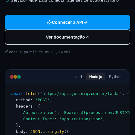
Servidor MCP para conectar agentes de IA ao escritório
Conhecer a API
Ver documentação
Planos a partir de R$ 98,90/mês
curl
Node.js
Python
await
fetch
(
'https://api.juridiq.com.br/tasks'
, {
  method: 
'POST'
,
  headers: {
'Authorization'
: 
`Bearer ${process.env.JURIDIQ_
'Content-Type'
: 
'application/json'
,
  },
  body: 
JSON
.
stringify
({