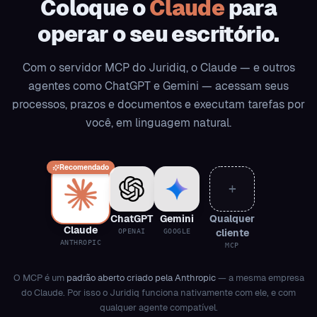
Coloque o
Claude
para
operar o seu escritório.
Com o servidor MCP do Juridiq, o Claude — e outros
agentes como ChatGPT e Gemini — acessam seus
processos, prazos e documentos e executam tarefas por
você, em linguagem natural.
Recomendado
+
ChatGPT
Gemini
Qualquer
Claude
cliente
OPENAI
GOOGLE
ANTHROPIC
MCP
O MCP é um
padrão aberto criado pela Anthropic
— a mesma empresa
do Claude. Por isso o Juridiq funciona nativamente com ele, e com
qualquer agente compatível.