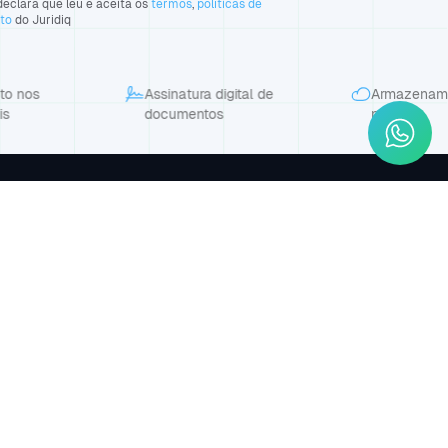
eclara que leu e aceita os
termos
,
políticas de
nto
do Juridiq
os
Assinatura digital de
Armazenamento
documentos
nuvem
sina/PI