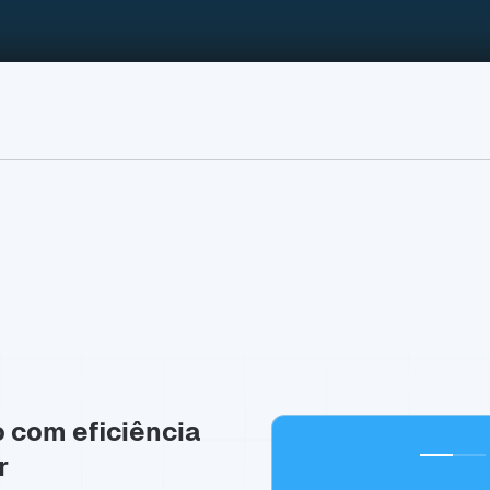
o com eficiência
r