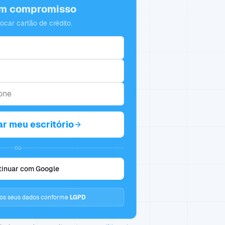
em compromisso
locar cartão de crédito.
ar meu escritório
ou
tinuar com Google
s seus dados conforme
LGPD