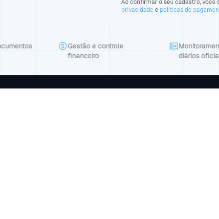
Ao confirmar o seu cadastro, você d
privacidade
e
políticas de pagame
entos
Gestão e controle
Monitoramento n
financeiro
diários oficiais
Produto
Empresa
Suporte
o seu
Planos
Blog
Contato
API
Agendar demonstração
98.458/0001-81 | Av Dom Severino, 1131, Sala 02, Morada do Sol, Tere