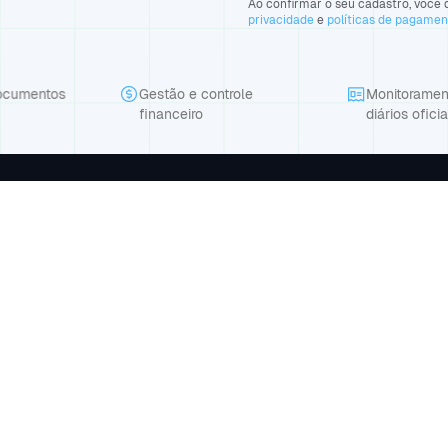
Ao confirmar o seu cadastro, você d
privacidade
e
políticas de pagame
controle
Monitoramento nos
Assinatur
o
diários oficiais
documen
Produto
Empresa
Suporte
o seu
Planos
Blog
Contato
API
Agendar demonstração
98.458/0001-81 | Av Dom Severino, 1131, Sala 02, Morada do Sol, Tere