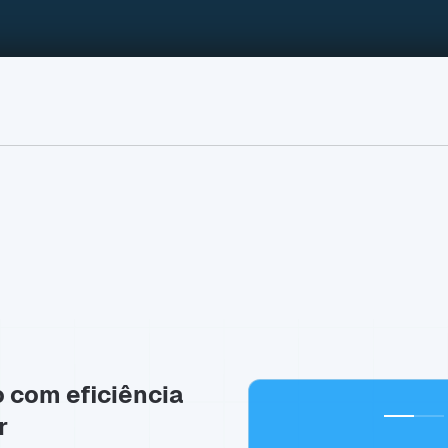
o com eficiência
r