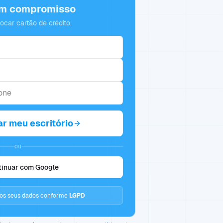
em compromisso
locar cartão de crédito.
ar meu escritório
ou
tinuar com Google
s seus dados conforme
LGPD