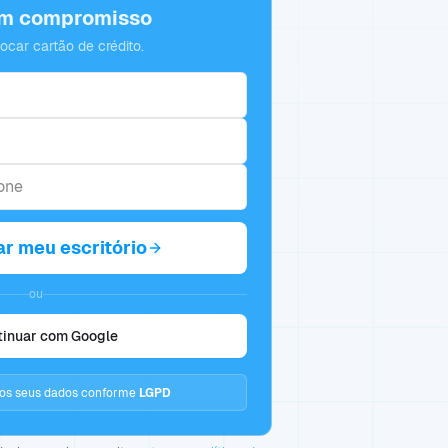
em compromisso
locar cartão de crédito.
ar meu escritório
ou
tinuar com Google
s seus dados conforme
LGPD