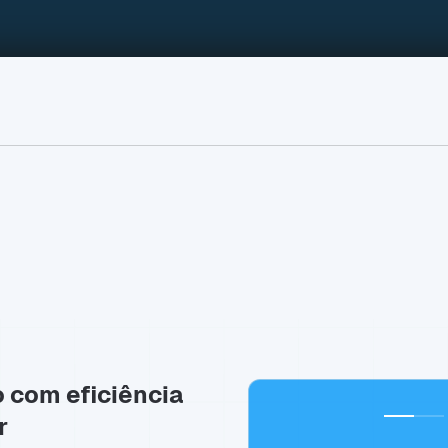
o com eficiência
r