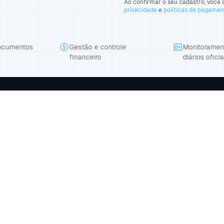
Ao confirmar o seu cadastro, você d
privacidade
e
políticas de pagame
entos
Gestão e controle
Monitoramento n
financeiro
diários oficiais
Produto
Empresa
Suporte
o seu
Planos
Blog
Contato
API
Agendar demonstração
98.458/0001-81 | Av Dom Severino, 1131, Sala 02, Morada do Sol, Tere