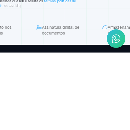
eclara que leu e aceita os
termos
,
políticas de
nto
do Juridiq
os
Assinatura digital de
Armazenamento
documentos
nuvem
sina/PI