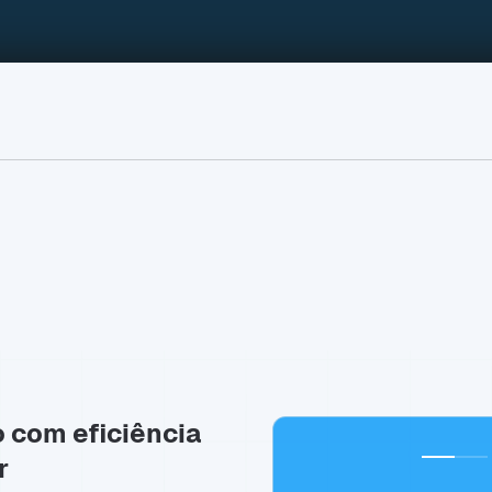
o com eficiência
r