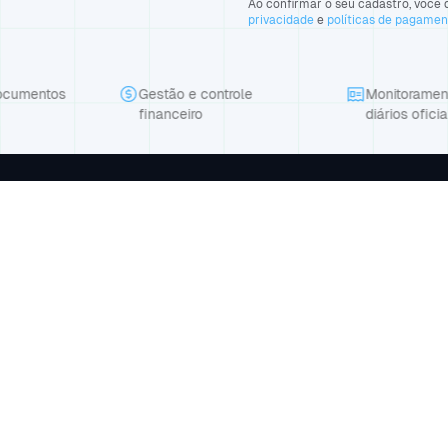
Ao confirmar o seu cadastro, você d
privacidade
e
políticas de pagame
ocumentos
Gestão e controle
Monitoramen
financeiro
diários oficia
Produto
Empresa
Suporte
o seu
Planos
Blog
Contato
API
Agendar demonstração
98.458/0001-81 | Av Dom Severino, 1131, Sala 02, Morada do Sol, Tere