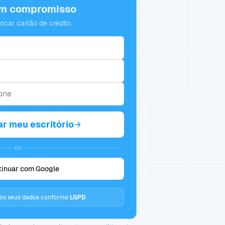
em compromisso
locar cartão de crédito.
ar meu escritório
ou
tinuar com Google
s seus dados conforme
LGPD