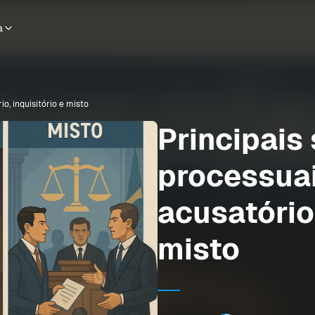
a
o, inquisitório e misto
Principais
processuai
acusatório,
misto