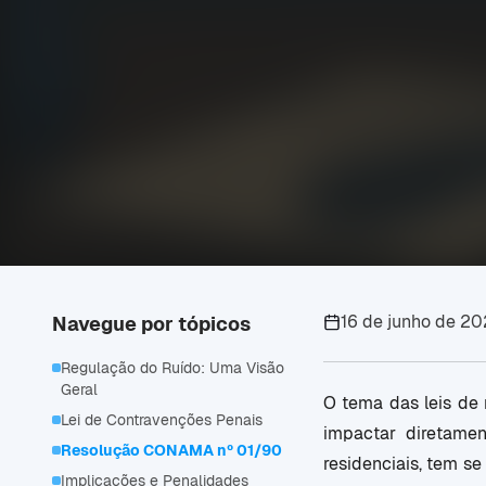
16 de junho de 2
Navegue por tópicos
Regulação do Ruído: Uma Visão
Geral
O tema das leis de 
Lei de Contravenções Penais
impactar diretame
Resolução CONAMA nº 01/90
residenciais, tem s
Implicações e Penalidades