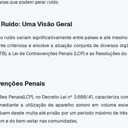
ianas que podem gerar ruído.
Ruído: Uma Visão Geral
o ruído variam significativamente entre países e até mesmo e
nte criteriosa e envolve a atuação conjunta de diversos ór
 (CTB), a Lei de Contravenções Penais (LCP) e as Resoluções 
venções Penais
ões Penais(LCP), no Decreto-Lei nº 3.688/41, caracteriza c
mediante a utilização de aparelho sonoro em volume exces
luem desde multa até prisão por um período máximo de três 
m e do bem-estar nas comunidades.