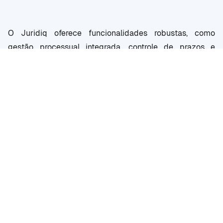
O Juridiq oferece funcionalidades robustas, como
gestão processual integrada, controle de prazos e
finanças, automação de documentos, monitoramento
inteligente e relatórios estratégicos. Tudo isso em uma
interface intuitiva, pensada para maximizar a
produtividade e minimizar erros operacionais.
Mais do que um software jurídico, o Juridiq se posiciona
como um parceiro tecnológico estratégico —
fornecendo suporte técnico humanizado desde o
primeiro dia e contribuindo para uma atuação mais
eficiente, segura e orientada a resultados.